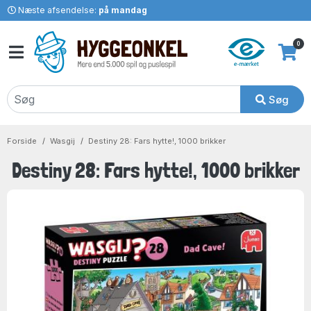
Næste afsendelse:
på mandag
0
Søg
Forside
Wasgij
Destiny 28: Fars hytte!, 1000 brikker
Destiny 28: Fars hytte!, 1000 brikker