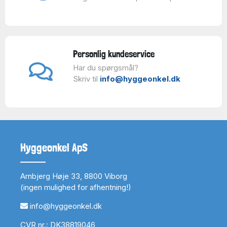
Personlig kundeservice
Har du spørgsmål?
Skriv til
info@hyggeonkel.dk
Hyggeonkel ApS
Arnbjerg Høje 33, 8800 Viborg
(ingen mulighed for afhentning!)
info@hyggeonkel.dk
CVR nr.: DK38819046