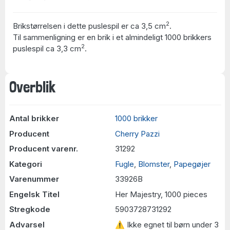
2
Brikstørrelsen i dette puslespil er ca 3,5 cm
.
Til sammenligning er en brik i et almindeligt 1000 brikkers
2
puslespil ca 3,3 cm
.
Overblik
Antal brikker
1000 brikker
Producent
Cherry Pazzi
Producent varenr.
31292
Kategori
Fugle
,
Blomster
,
Papegøjer
Varenummer
33926B
Engelsk Titel
Her Majestry, 1000 pieces
Stregkode
5903728731292
Advarsel
⚠ Ikke egnet til børn under 3