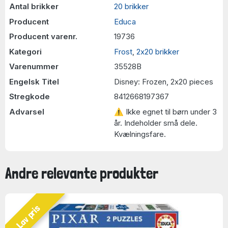
Antal brikker
20 brikker
Producent
Educa
Producent varenr.
19736
Kategori
Frost
,
2x20 brikker
Varenummer
35528B
Engelsk Titel
Disney: Frozen, 2x20 pieces
Stregkode
8412668197367
Advarsel
⚠ Ikke egnet til børn under 3
år. Indeholder små dele.
Kvælningsfare.
Andre relevante produkter
Lav pris