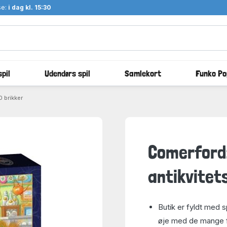
se:
i dag kl. 15:30
pil
Udendørs spil
Samlekort
Funko Po
 brikker
Comerford
antikvitet
Butik er fyldt med s
øje med de mange f