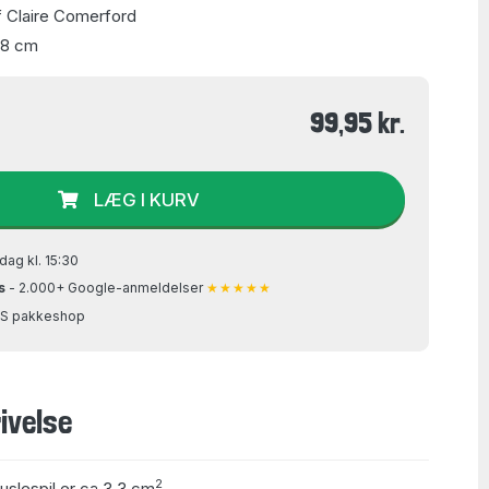
f Claire Comerford
48 cm
99,95 kr.
LÆG I KURV
dag kl. 15:30
s
- 2.000+ Google-anmeldelser
★★★★★
GLS pakkeshop
ivelse
2
puslespil er ca 3,3 cm
.