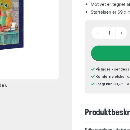
Motivet er tegnet a
Størrelsen er 69 x 
−
+
På lager
- sendes i 
Kunderne elsker o
Fragt kun 39,-
til 
de):
Produktbeskr
Brikstørrelsen i dette 