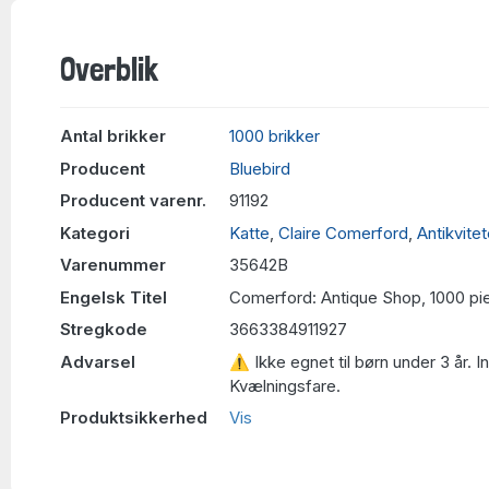
Overblik
Antal brikker
1000 brikker
Producent
Bluebird
Producent varenr.
91192
Kategori
Katte
,
Claire Comerford
,
Antikvitet
Varenummer
35642B
Engelsk Titel
Comerford: Antique Shop, 1000 pi
Stregkode
3663384911927
Advarsel
⚠ Ikke egnet til børn under 3 år. 
Kvælningsfare.
Produktsikkerhed
Vis