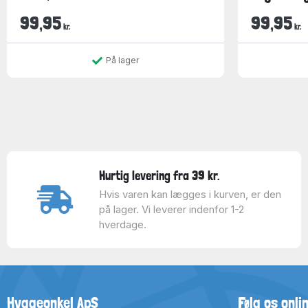
99,95
99,95
kr.
kr.
På lager
Hurtig levering fra 39 kr.
Hvis varen kan lægges i kurven, er den
på lager. Vi leverer indenfor 1-2
hverdage.
Hyggeonkel ApS
Følg os onli