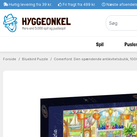
Hurtig levering fra 39 kr.
Fri fragt fra 499 kr.
Næste afsendel
Spil
Pusles
Forside
Bluebird Puzzle
Comerford: Den spændende antikvitetsbutik, 1000