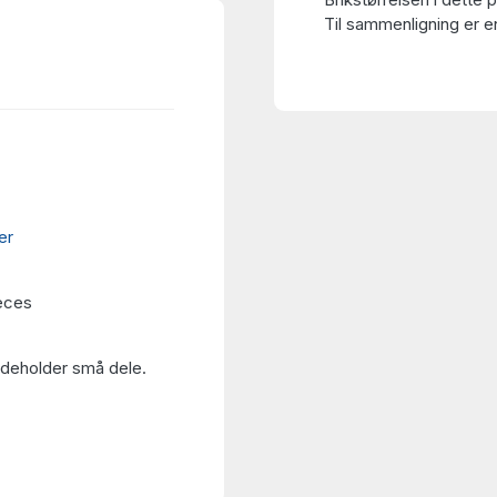
Til sammenligning er en
er
eces
Indeholder små dele.