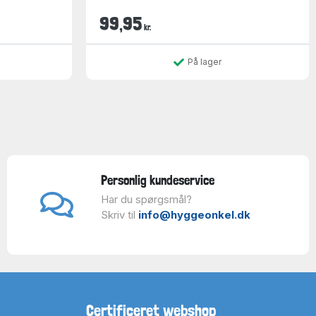
99,95
kr.
På lager
Personlig kundeservice
Har du spørgsmål?
Skriv til
info@hyggeonkel.dk
Certificeret webshop