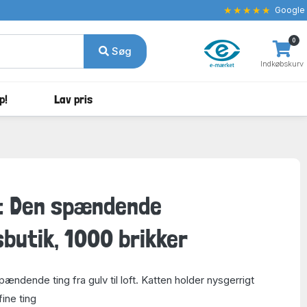
★★★★★
Google
0
Søg
Indkøbskurv
p!
Lav pris
: Den spændende
sbutik, 1000 brikker
pændende ting fra gulv til loft. Katten holder nysgerrigt
ine ting