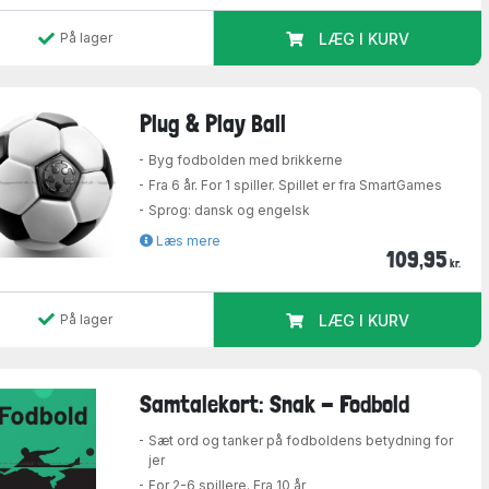
På lager
LÆG I KURV
Plug & Play Ball
Byg fodbolden med brikkerne
Fra 6 år. For 1 spiller. Spillet er fra SmartGames
Sprog: dansk og engelsk
Læs mere
109,95
kr.
På lager
LÆG I KURV
Samtalekort: Snak - Fodbold
Sæt ord og tanker på fodboldens betydning for
jer
For 2-6 spillere. Fra 10 år