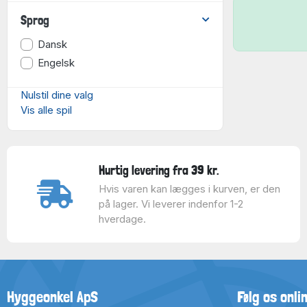
Sprog
Dansk
Engelsk
Nulstil dine valg
Vis alle spil
Hurtig levering fra 39 kr.
Hvis varen kan lægges i kurven, er den
på lager. Vi leverer indenfor 1-2
hverdage.
Hyggeonkel ApS
Følg os onli