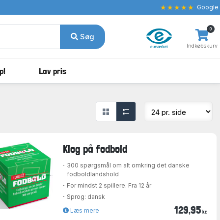
★★★★★
Google
0
Søg
Indkøbskurv
p!
Lav pris
Klog på fodbold
300 spørgsmål om alt omkring det danske
fodboldlandshold
For mindst 2 spillere. Fra 12 år
Sprog: dansk
129,95
Læs mere
kr.