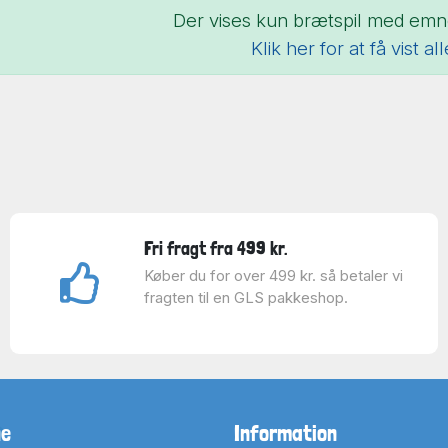
Der vises kun brætspil med emne
Klik her for at få vist al
Fri fragt fra 499 kr.
Køber du for over 499 kr. så betaler vi
fragten til en GLS pakkeshop.
ne
Information