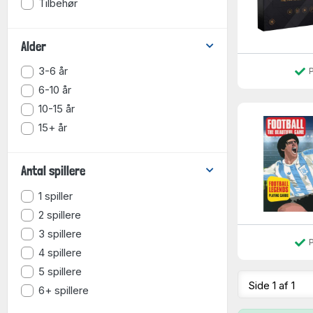
Tilbehør
Alder
3-6 år
6-10 år
10-15 år
15+ år
Antal spillere
1 spiller
2 spillere
3 spillere
4 spillere
5 spillere
6+ spillere