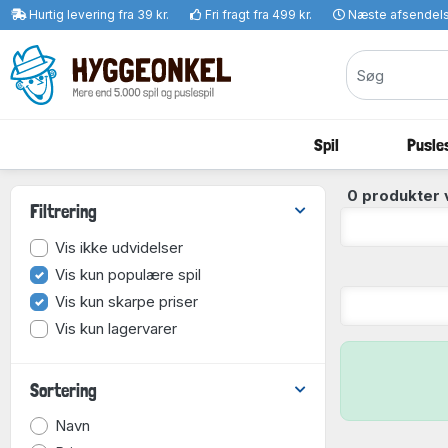
Hurtig levering fra 39 kr.
Fri fragt fra 499 kr.
Næste afsendel
Spil
Pusles
0 produkter 
Filtrering
Vis ikke udvidelser
Vis kun populære spil
Vis kun skarpe priser
Vis kun lagervarer
Sortering
Navn