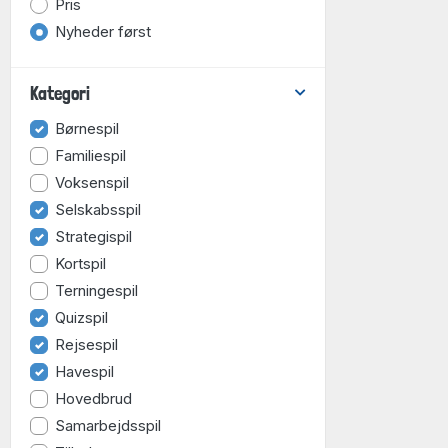
Pris
Nyheder først
Kategori
Børnespil
Familiespil
Voksenspil
Selskabsspil
Strategispil
Kortspil
Terningespil
Quizspil
Rejsespil
Havespil
Hovedbrud
Samarbejdsspil