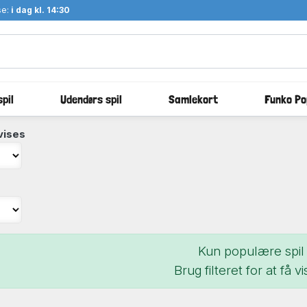
se:
i dag kl. 14:30
pil
Udendørs spil
Samlekort
Funko Po
vises
Kun populære spil 
Brug filteret for at få vis