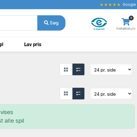
★★★★★
Google
0
Søg
Indkøbskurv
p!
Lav pris
vises
t alle spil