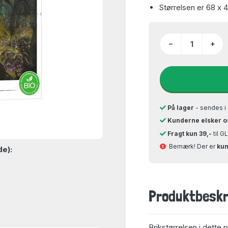
Størrelsen er 68 x 
−
+
På lager
- sendes i 
Kunderne elsker o
Fragt kun 39,-
til 
Bemærk! Der er
kun
de):
Produktbeskr
Brikstørrelsen i dette 