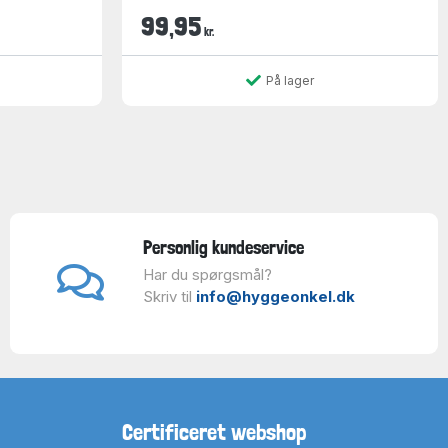
99,95
kr.
På lager
Personlig kundeservice
Har du spørgsmål?
Skriv til
info@hyggeonkel.dk
Certificeret webshop