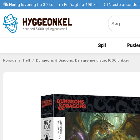
Hurtig levering fra 39 kr.
Fri fragt fra 499 kr.
Næste afsendel
Spil
Pusles
Forside
Trefl
Dungeons & Dragons: Den grønne drage, 1000 brikker