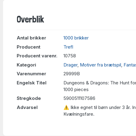
Overblik
Antal brikker
1000 brikker
Producent
Trefl
Producent varenr.
10758
Kategori
Drager
,
Motiver fra brætspil
,
Fanta
Varenummer
29999B
Engelsk Titel
Dungeons & Dragons: The Hunt for
1000 pieces
Stregkode
5900511107586
Advarsel
⚠ Ikke egnet til børn under 3 år. 
Kvælningsfare.