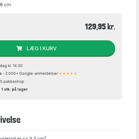
48 cm
129,95 kr.
LÆG I KURV
dag kl. 14:30
s
- 2.000+ Google-anmeldelser
★★★★★
GLS pakkeshop
 1 stk. på lager
ivelse
2
puslespil er ca 3,3 cm
.