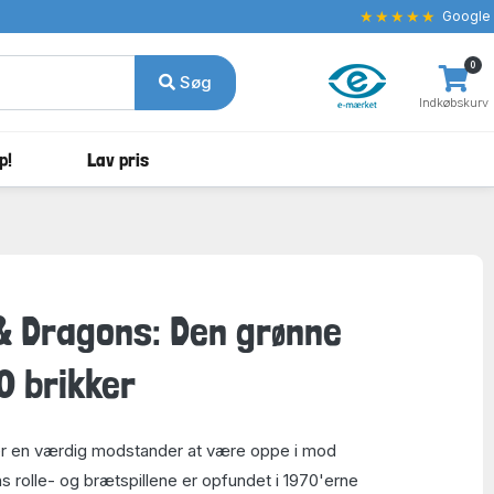
★★★★★
Google
0
Søg
Indkøbskurv
p!
Lav pris
 Dragons: Den grønne
0 brikker
r en værdig modstander at være oppe i mod
rolle- og brætspillene er opfundet i 1970'erne