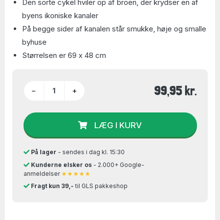
Den sorte cykel hviler op af broen, der krydser en af
byens ikoniske kanaler
På begge sider af kanalen står smukke, høje og smalle
byhuse
Størrelsen er 69 x 48 cm
99,95 kr.
−
+
LÆG I KURV
På lager
- sendes i dag kl. 15:30
Kunderne elsker os
- 2.000+ Google-
anmeldelser
★★★★★
Fragt kun 39,-
til GLS pakkeshop