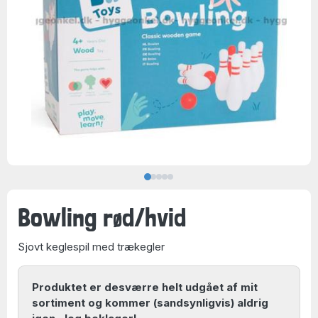
Bowling rød/hvid
Sjovt keglespil med trækegler
Produktet er desværre helt udgået af mit
sortiment og kommer (sandsynligvis) aldrig