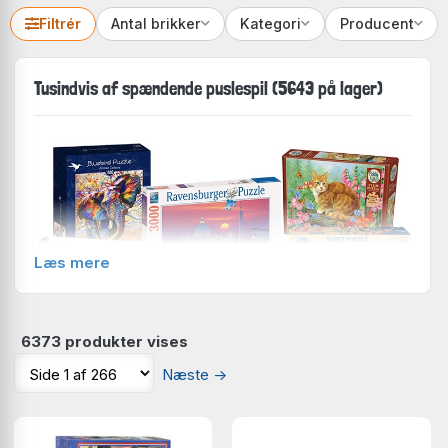
Filtrér
Antal brikker
Kategori
Producent
Tusindvis af spændende puslespil (5643 på lager)
Læs mere
6373 produkter vises
Næste
→
Du finder mere end 4000 forskellige puslespil på lager
hos Hyggeonkel. Der er således med stor sikkerhed