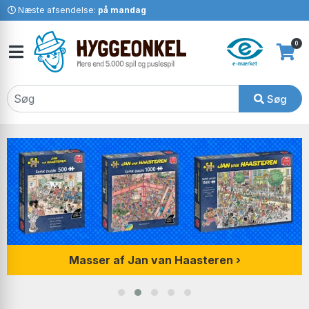
Næste afsendelse:
på mandag
0
Søg
Masser af Jan van Haasteren