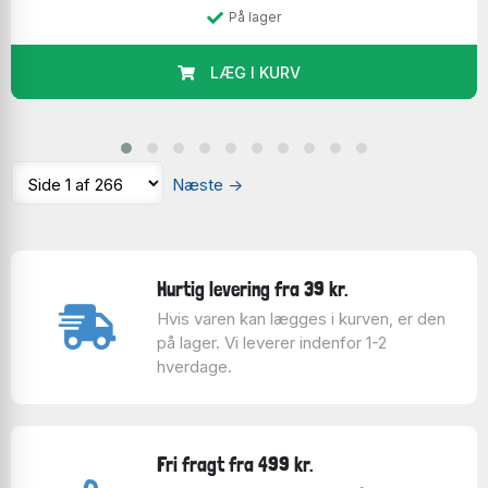
På lager
LÆG I KURV
Jeg lægger ofte selv puslespil. Her et 3D-puslespil
sammen med min søn.
Vi diskuterer stadig hvem der ser mest koncentreret
ud på billedet!
Næste
→
Hurtig levering fra 39 kr.
Hvis varen kan lægges i kurven, er den
på lager. Vi leverer indenfor 1-2
hverdage.
Fri fragt fra 499 kr.