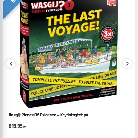
For børn er der rigtig meget læring i at overskue et
motiv og finde den brik, der passer netop ét sted. For
de allermindste er øvelsen at få fat i knopperne på
brikkerne og få dem lagt i de rigtige huller en meget
lærerig og vigtig del af barnets udvikling.
Wasgij: Pieces Of Evidence - Krydstogtet på...
219,95
kr.