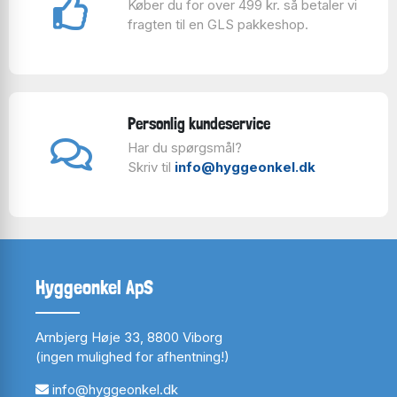
Køber du for over 499 kr. så betaler vi
fragten til en GLS pakkeshop.
Personlig kundeservice
Har du spørgsmål?
Skriv til
info@hyggeonkel.dk
Hyggeonkel ApS
Arnbjerg Høje 33, 8800 Viborg
(ingen mulighed for afhentning!)
info@hyggeonkel.dk