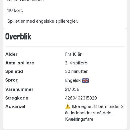
110 kort.
Spillet er med engelske spilleregler.
Overblik
Alder
Fra 10 år
Antal spillere
2-4 spillere
Spilletid
30 minutter
Sprog
Engelsk
Varenummer
21705B
Stregkode
4260402315829
Advarsel
⚠ Ikke egnet til børn under 3
år. Indeholder små dele.
Kvælningsfare.