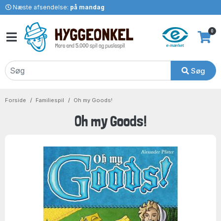
Næste afsendelse:
på mandag
0
Søg
Forside
Familiespil
Oh my Goods!
Oh my Goods!