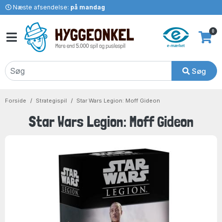
Næste afsendelse:
på mandag
0
Søg
Forside
Strategispil
Star Wars Legion: Moff Gideon
Star Wars Legion: Moff Gideon