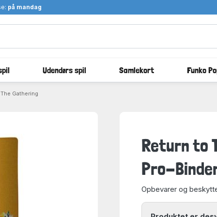
se:
på mandag
pil
Udendørs spil
Samlekort
Funko Po
: The Gathering
Return to 
Pro-Binder
Opbevarer og beskytte
Produktet er des