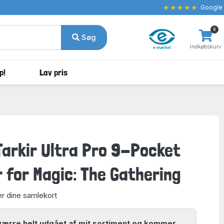
★★★★★
Google
0
Søg
Indkøbskurv
p!
Lav pris
Tarkir Ultra Pro 9-Pocket
 for Magic: The Gathering
r dine samlekort
værre helt udgået af mit sortiment og kommer