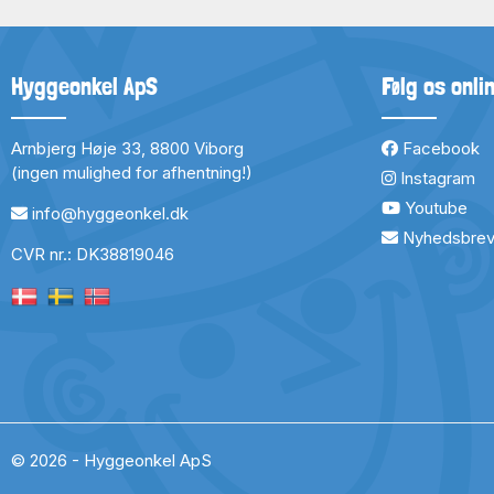
Hyggeonkel ApS
Følg os onli
Arnbjerg Høje 33, 8800 Viborg
Facebook
(ingen mulighed for afhentning!)
Instagram
Youtube
info@hyggeonkel.dk
Nyhedsbre
CVR nr.: DK38819046
© 2026 - Hyggeonkel ApS