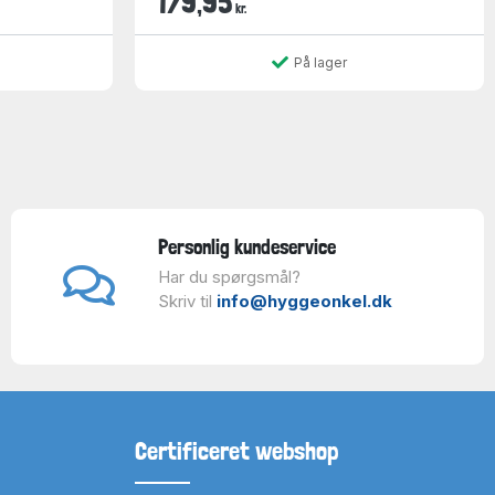
179,95
kr.
På lager
Personlig kundeservice
Har du spørgsmål?
Skriv til
info@hyggeonkel.dk
Certificeret webshop