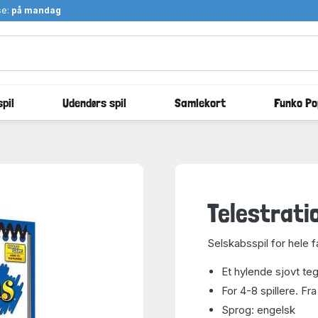
se:
på mandag
pil
Udendørs spil
Samlekort
Funko Po
Telestratio
Selskabsspil for hele f
Et hylende sjovt teg
For 4-8 spillere. Fra
Sprog: engelsk