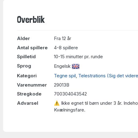
Overblik
Alder
Fra 12 år
Antal spillere
4-8 spillere
Spilletid
10-15 minutter pr. runde
Sprog
Engelsk
Kategori
Tegne spil
,
Telestrations (Sig det vider
Varenummer
29013B
Stregkode
700304043542
Advarsel
⚠ Ikke egnet til børn under 3 år. Indeh
Kvælningsfare.