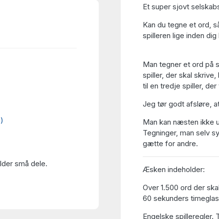
Et super sjovt selskab
Kan du tegne et ord, s
spilleren lige inden dig
Man tegner et ord på s
spiller, der skal skriv
til en tredje spiller, d
Jeg tør godt afsløre, at
e)
Man kan næsten ikke un
Tegninger, man selv sy
gætte for andre.
older små dele.
Æsken indeholder:
Over 1.500 ord der ska
60 sekunders timeglas 
Engelske spilleregler.