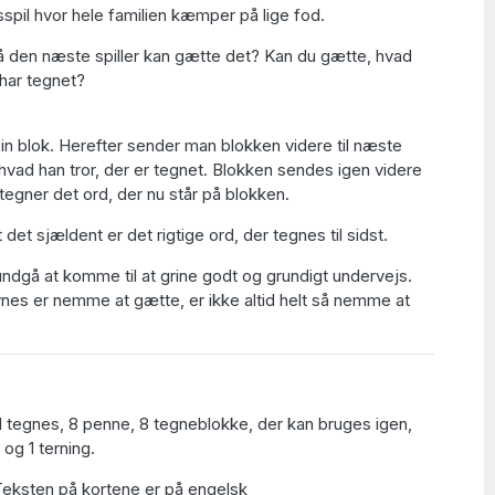
sspil hvor hele familien kæmper på lige fod.
å den næste spiller kan gætte det? Kan du gætte, hvad
 har tegnet?
in blok. Herefter sender man blokken videre til næste
e, hvad han tror, der er tegnet. Blokken sendes igen videre
er tegner det ord, der nu står på blokken.
 det sjældent er det rigtige ord, der tegnes til sidst.
dgå at komme til at grine godt og grundigt undervejs.
nes er nemme at gætte, er ikke altid helt så nemme at
l tegnes, 8 penne, 8 tegneblokke, der kan bruges igen,
og 1 terning.
 Teksten på kortene er på engelsk