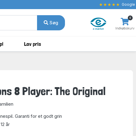
★★★★★
Google
0
Søg
Indkøbskurv
p!
Lav pris
ns 8 Player: The Original
amilien
nespil. Garanti for et godt grin
 12 år