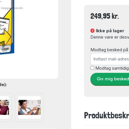
249,95 kr.
Ikke på lager
Denne vare er desvæ
Modtag besked på e-
Modtag samtidig
Giv mig beske
de):
Produktbeskr