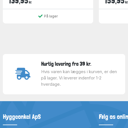
139,95
159,95
kr.
kr.
På lager
Hurtig levering fra 39 kr.
Hvis varen kan lægges i kurven, er den
på lager. Vi leverer indenfor 1-2
hverdage.
Hyggeonkel ApS
Følg os onli