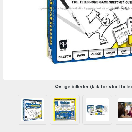
Øvrige billeder (klik for stort bille