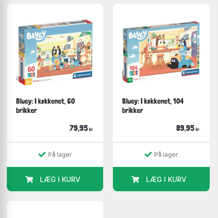
Bluey: I køkkenet, 60
Bluey: I køkkenet, 104
brikker
brikker
79,95
89,95
kr.
kr.
På lager
På lager
LÆG I KURV
LÆG I KURV