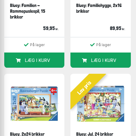
Bluey: Familien -
Bluey: Familiehygge, 2x16
Rammepuslespil, 15
brikker
brikker
59,95
89,95
kr.
kr.
På lager
På lager
LÆG I KURV
LÆG I KURV
Lav pris
Bluey, 2x24 brikker
Bluey: Jul, 24 brikker