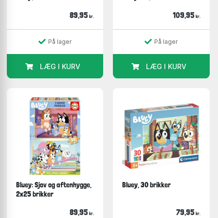
89,95
109,95
kr.
kr.
På lager
På lager
LÆG I KURV
LÆG I KURV
Bluey: Sjov og aftenhygge,
Bluey, 30 brikker
2x25 brikker
89,95
79,95
kr.
kr.