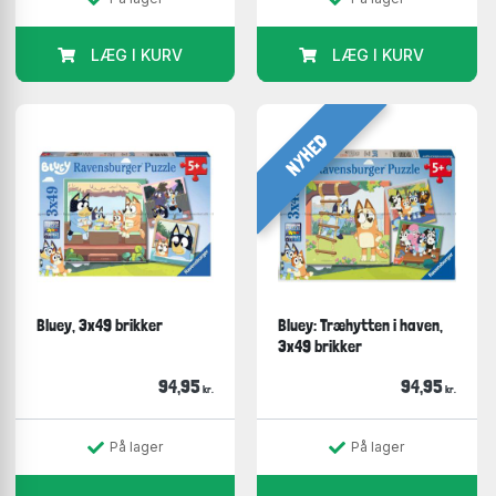
LÆG I KURV
LÆG I KURV
NYHED
Bluey, 3x49 brikker
Bluey: Træhytten i haven,
3x49 brikker
94,95
94,95
kr.
kr.
På lager
På lager