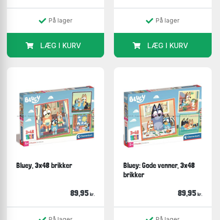
På lager
På lager
LÆG I KURV
LÆG I KURV
Bluey, 3x48 brikker
Bluey: Gode venner, 3x48
brikker
89,95
89,95
kr.
kr.
På lager
På lager