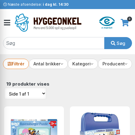
Næste afsendelse:
i dag kl. 14:30
0
Søg
Filtrér
Antal brikker
Kategori
Producent
19 produkter vises