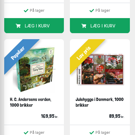
På lager
På lager
LÆG I KURV
LÆG I KURV
Populær
Lav pris
H. C. Andersens verden,
Julehygge i Danmark, 1000
1000 brikker
brikker
169,95
89,95
kr.
kr.
På lager
På lager