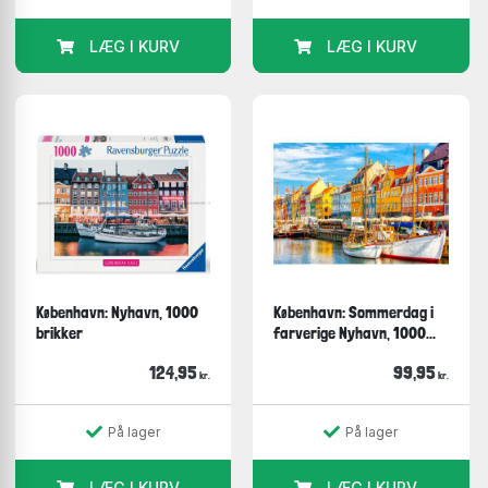
LÆG I KURV
LÆG I KURV
København: Nyhavn, 1000
København: Sommerdag i
brikker
farverige Nyhavn, 1000...
124,95
99,95
kr.
kr.
På lager
På lager
LÆG I KURV
LÆG I KURV