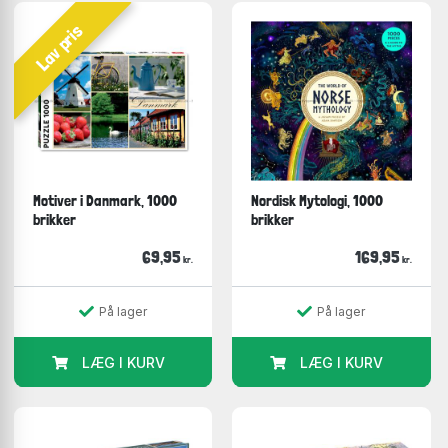
Lav pris
Motiver i Danmark, 1000
Nordisk Mytologi, 1000
brikker
brikker
69,95
169,95
kr.
kr.
På lager
På lager
LÆG I KURV
LÆG I KURV