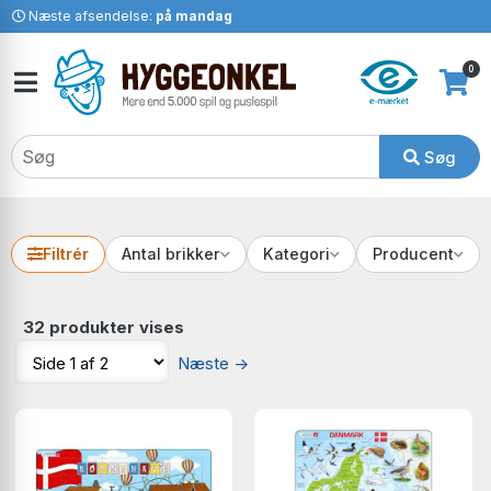
Næste afsendelse:
på mandag
0
Søg
Filtrér
Antal brikker
Kategori
Producent
32 produkter vises
Næste
→