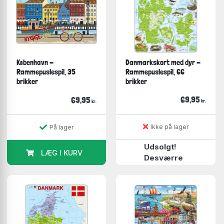
København -
Danmarkskort med dyr -
Rammepuslespil, 35
Rammepuslespil, 66
brikker
brikker
69,95
69,95
kr.
kr.
Ikke på lager
På lager
Udsolgt!
LÆG I KURV
Desværre