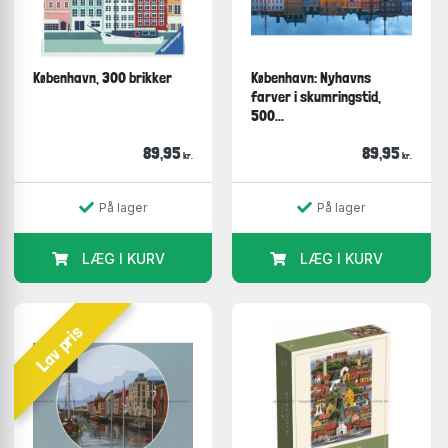
København, 300 brikker
København: Nyhavns
farver i skumringstid,
500...
89,95
89,95
kr.
kr.
På lager
På lager
LÆG I KURV
LÆG I KURV
Lav pris