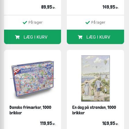
89,95
149,95
kr.
kr.
På lager
På lager
LÆG I KURV
LÆG I KURV
Danske frimærker, 1000
En dag på stranden, 1000
brikker
brikker
119,95
169,95
kr.
kr.