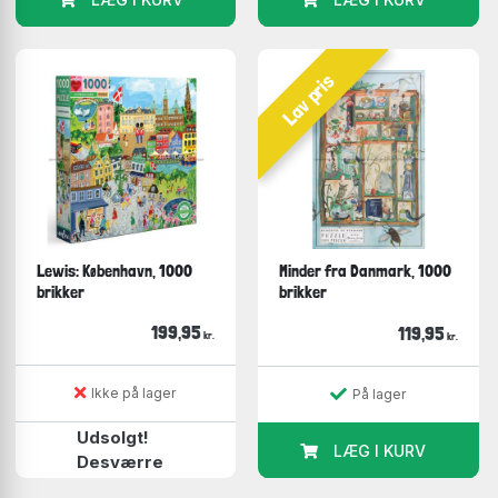
Lav pris
Lewis: København, 1000
Minder fra Danmark, 1000
brikker
brikker
199,95
119,95
kr.
kr.
Ikke på lager
På lager
Udsolgt!
LÆG I KURV
Desværre