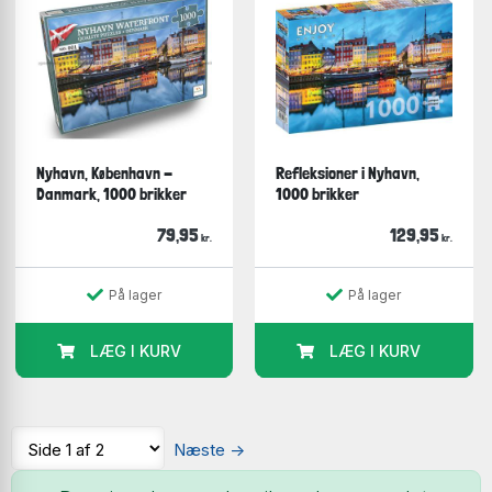
Nyhavn, København -
Refleksioner i Nyhavn,
Danmark, 1000 brikker
1000 brikker
79,95
129,95
kr.
kr.
På lager
På lager
LÆG I KURV
LÆG I KURV
Næste
→