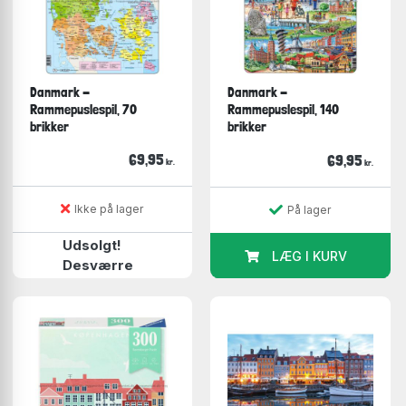
Danmark -
Danmark -
Rammepuslespil, 70
Rammepuslespil, 140
brikker
brikker
69,95
69,95
kr.
kr.
Ikke på lager
På lager
Udsolgt!
LÆG I KURV
Desværre