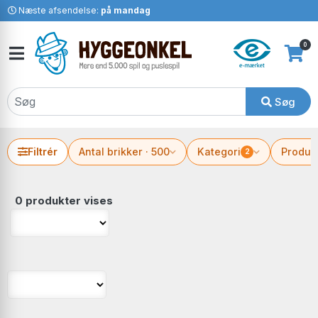
Næste afsendelse:
på mandag
0
Søg
Filtrér
Antal brikker · 500
Kategori
Produc
2
0 produkter vises