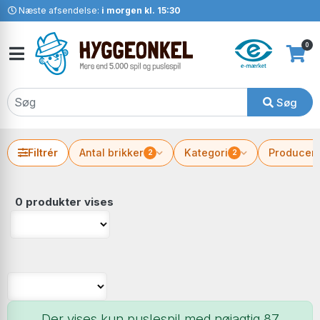
Næste afsendelse:
i morgen kl. 15:30
0
Søg
Filtrér
Antal brikker
Kategori
Producen
2
2
0 produkter vises
Der vises kun puslespil med nøjagtig 87