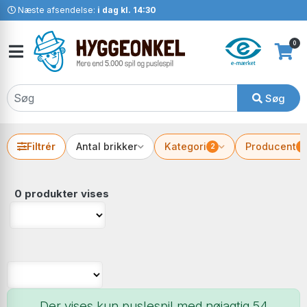
Næste afsendelse:
i dag kl. 14:30
0
Søg
Filtrér
Antal brikker
Kategori
Producent
2
2
0 produkter vises
Der vises kun puslespil med nøjagtig 54