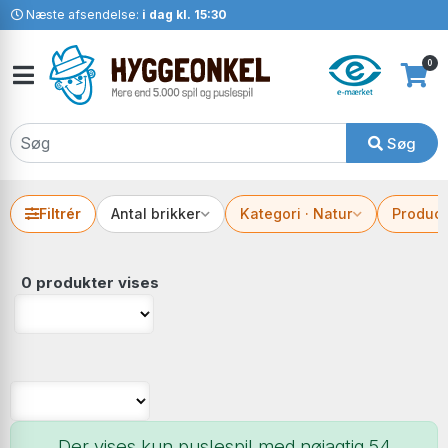
Næste afsendelse:
i dag kl. 15:30
0
Søg
Filtrér
Antal brikker
Kategori · Natur
Produc
0 produkter vises
Der vises kun puslespil med nøjagtig 54