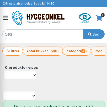
Næste afsendelse:
i dag kl. 14:30
0
Søg
Filtrér
Antal brikker · 500
Kategori
Produc
3
0 produkter vises
Der vises kun puslespil med nøjagtig 87