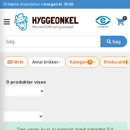
Næste afsendelse:
i morgen kl. 15:30
0
Søg
Filtrér
Antal brikker
Kategori
Producent
3
2
0 produkter vises
Der vises kun puslespil med nøjagtig 54