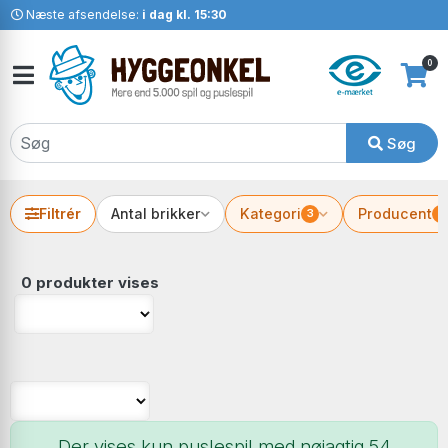
Næste afsendelse:
i dag kl. 15:30
0
Søg
Filtrér
Antal brikker
Kategori
Producent
3
2
0 produkter vises
Der vises kun puslespil med nøjagtig 54