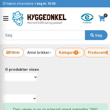
Næste afsendelse:
i dag kl. 15:30
0
Søg
Filtrér
Antal brikker
Kategori
Producent
2
2
0 produkter vises
Der vises kun puslespil med nøjagtig 260