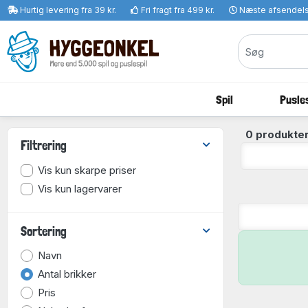
Hurtig levering fra 39 kr.
Fri fragt fra 499 kr.
Næste afsendel
Spil
Pusles
0 produkter
Filtrering
Vis kun skarpe priser
Vis kun lagervarer
Sortering
Navn
Antal brikker
Pris