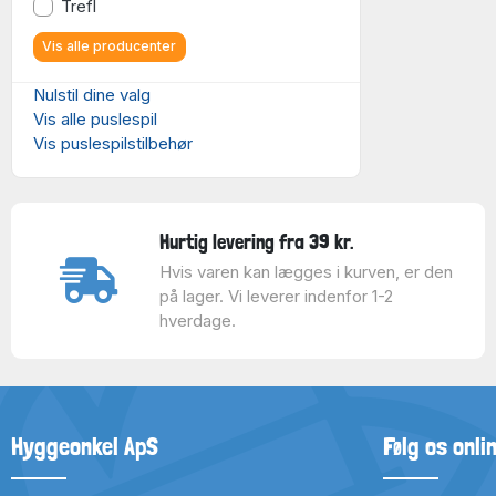
Trefl
Vis alle producenter
Nulstil dine valg
Vis alle puslespil
Vis puslespilstilbehør
Hurtig levering fra 39 kr.
Hvis varen kan lægges i kurven, er den
på lager. Vi leverer indenfor 1-2
hverdage.
Hyggeonkel ApS
Følg os onli