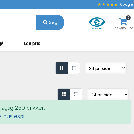
★★★★★
Google
0
Søg
Indkøbskurv
p!
Lav pris
agtig 260 brikker.
le puslespil