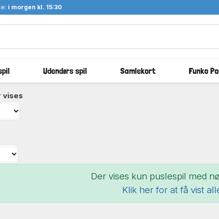
se:
i morgen kl. 15:30
pil
Udendørs spil
Samlekort
Funko Po
 vises
Der vises kun puslespil med nøj
Klik her for at få vist al