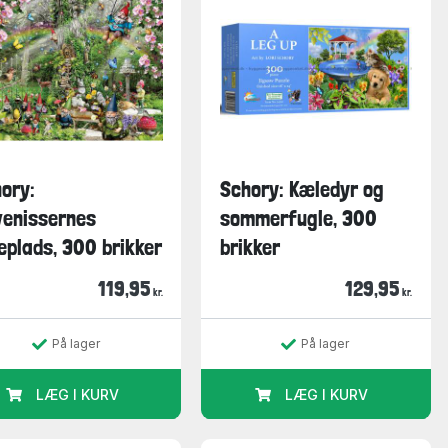
ory:
Schory: Kæledyr og
enissernes
sommerfugle, 300
eplads, 300 brikker
brikker
119,95
129,95
kr.
kr.
På lager
På lager
LÆG I KURV
LÆG I KURV