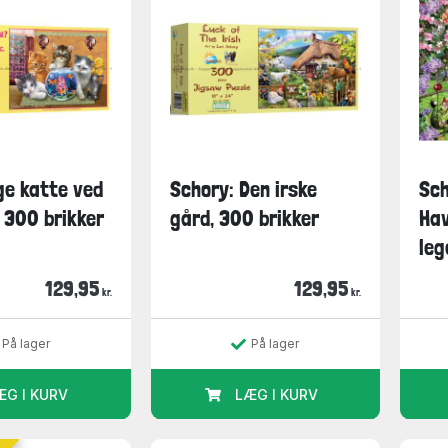
ge katte ved
Schory: Den irske
Sch
 300 brikker
gård, 300 brikker
Hav
leg
129,95
129,95
kr.
kr.
På lager
På lager
ÆG I KURV
LÆG I KURV