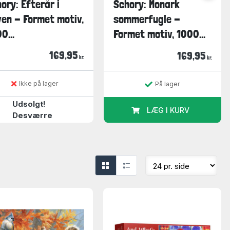
ory: Efterår i
Schory: Monark
en - Formet motiv,
sommerfugle -
0...
Formet motiv, 1000...
169,95
169,95
kr.
kr.
Ikke på lager
På lager
Udsolgt!
LÆG I KURV
Desværre