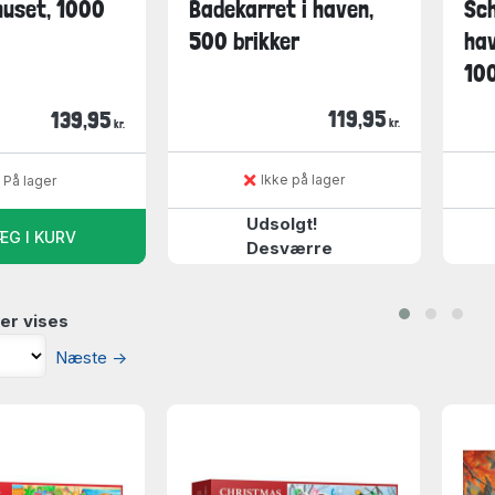
huset, 1000
Badekarret i haven,
Sch
500 brikker
hav
100
119,95
139,95
kr.
kr.
Ikke på lager
På lager
Udsolgt!
ÆG I KURV
Desværre
er vises
Næste
→