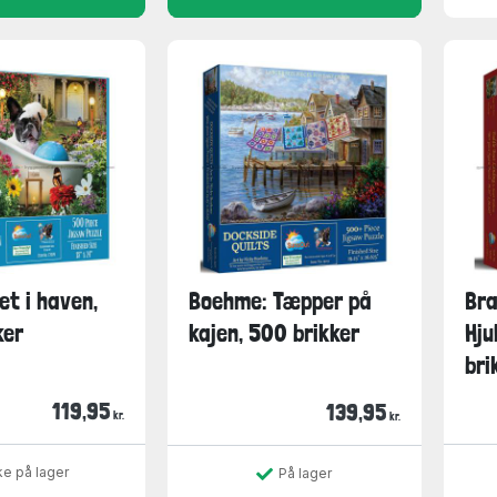
t i haven,
Boehme: Tæpper på
Bra
ker
kajen, 500 brikker
Hju
bri
119,95
139,95
kr.
kr.
ke på lager
På lager