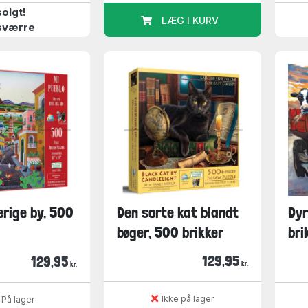
olgt!
LÆG I KURV
sværre
erige by, 500
Den sorte kat blandt
Dyr
bøger, 500 brikker
bri
129,95
129,95
kr.
kr.
Ikke på lager
På lager