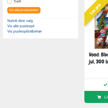
Trefl
Lav pris
Vis alle producenter
Nulstil dine valg
Vis alle puslespil
Vis puslespilstilbehør
Wood: Blø
jul, 300 
L