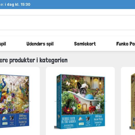
se:
i dag kl. 15:30
pil
Udendørs spil
Samlekort
Funko Po
ære produkter i kategorien