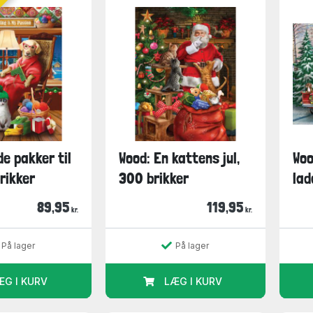
de pakker til
Wood: En kattens jul,
Woo
brikker
300 brikker
lad
89,95
119,95
kr.
kr.
På lager
På lager
ÆG I KURV
LÆG I KURV