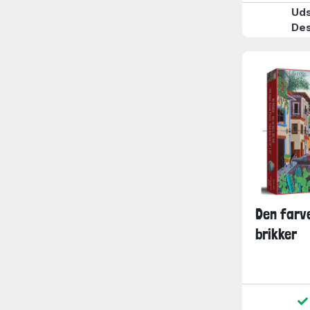
Uds
De
Den farv
brikker