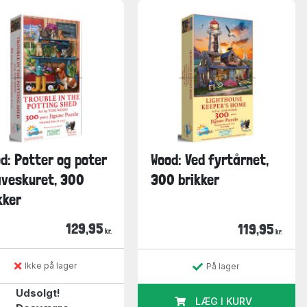
d: Potter og poter
Wood: Ved fyrtårnet,
aveskuret, 300
300 brikker
kker
129,95
119,95
kr.
kr.
Ikke på lager
På lager
Udsolgt!
LÆG I KURV