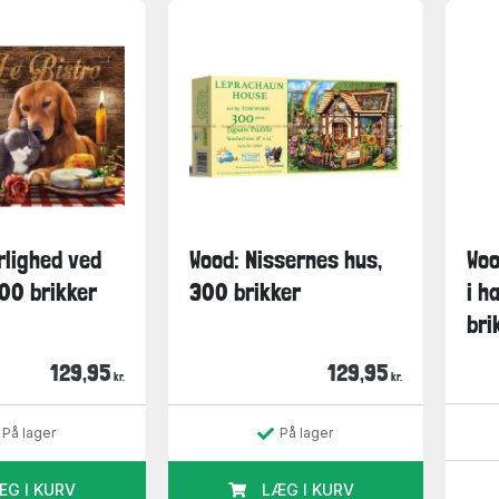
rlighed ved
Wood: Nissernes hus,
Woo
00 brikker
300 brikker
i h
bri
129,95
129,95
kr.
kr.
På lager
På lager
ÆG I KURV
LÆG I KURV