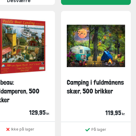
Desværre
beau:
Camping i fuldmånens
ldamperen, 500
skær, 500 brikker
kker
129,95
119,95
kr.
kr.
Ikke på lager
På lager