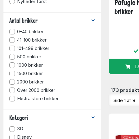
Nyheder først
set -
Schory: Den irske
Påfugle 
l, 500
gård, 300 brikker
brikker
Antal brikker
0-40 brikker
139,95
129,95
kr.
kr.
41-100 brikker
101-499 brikker
r
På lager
500 brikker
1000 brikker
URV
LÆG I KURV
L
1500 brikker
2000 brikker
Over 2000 brikker
173 produkt
Ekstra store brikker
Kategori
3D
Disney