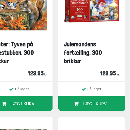
ter: Tyven på
Julemandens
æstubben, 300
fortælling, 300
kker
brikker
129,95
129,95
kr.
kr.
På lager
På lager
LÆG I KURV
LÆG I KURV