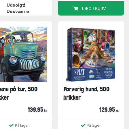
Udsolgt!
LÆG I KURV
Desværre
ene på tur, 500
Farverig hund, 500
kker
brikker
139,95
129,95
kr.
kr.
På lager
På lager