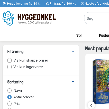
Hurtig levering fra 39 kr.
Fri fragt fra 499 kr.
Næste afsendel
Spil
Pusles
Mest popul
Filtrering
Vis kun skarpe priser
Vis kun lagervarer
Sortering
Navn
Antal brikker
Pris