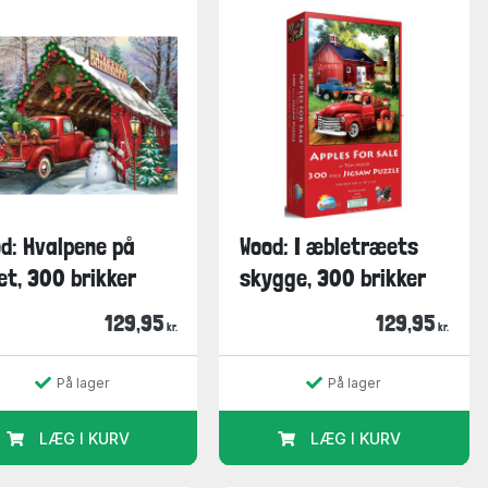
d: Hvalpene på
Wood: I æbletræets
et, 300 brikker
skygge, 300 brikker
129,95
129,95
kr.
kr.
På lager
På lager
LÆG I KURV
LÆG I KURV