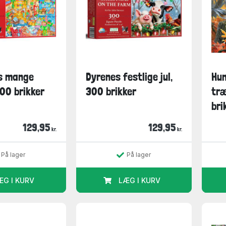
s mange
Dyrenes festlige jul,
Hun
00 brikker
300 brikker
tr
bri
129,95
129,95
kr.
kr.
På lager
På lager
ÆG I KURV
LÆG I KURV