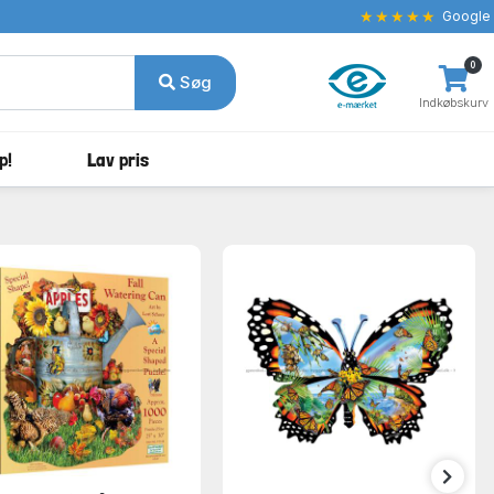
★★★★★
Google
0
Søg
Indkøbskurv
p!
Lav pris