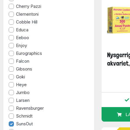
Cherry Pazzi
Clementoni
Cobble Hill
Educa
Eeboo
Enjoy
Eurographics
Nysgerri
Falcon
akvariet,
Gibsons
Goki
Heye
Jumbo
Larsen
Ravensburger
L
Schmidt
SunsOut